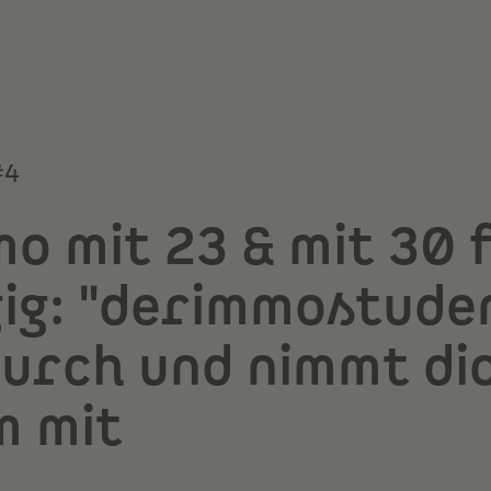
#4
o mit 23 & mit 30 f
ig: "derimmostude
durch und nimmt di
m mit