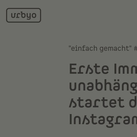
"einfach gemacht" 
Erste Imm
unabhäng
startet 
Instagra