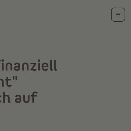
inanziell
nt"
ch auf