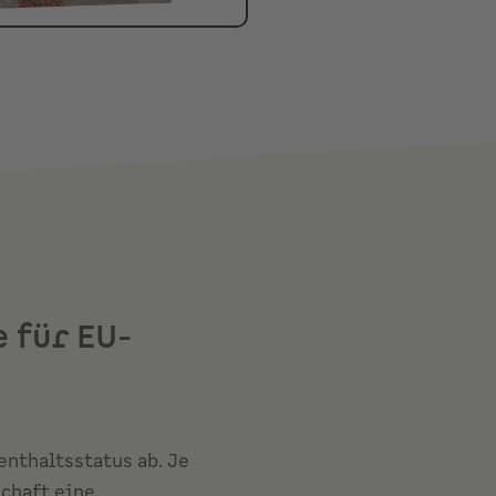
e für EU-
nthaltsstatus ab. Je
schaft eine