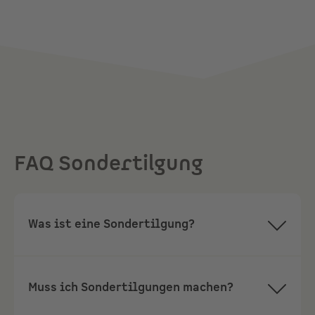
FAQ Sondertilgung
Was ist eine Sondertilgung?
Eine Sondertilgung ist eine
außerplanmäßige Zahlung, mit der du
Muss ich Sondertilgungen machen?
einen Teil deines Kreditbetrages