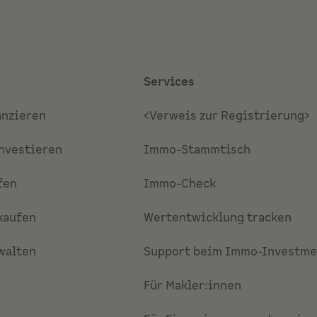
Services
anzieren
<Verweis zur Registrierung>
nvestieren
Immo-Stammtisch
fen
Immo-Check
kaufen
Wertentwicklung tracken
walten
Support beim Immo-Investme
Für Makler:innen