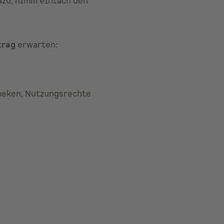
azu, nimm einfach den
trag
erwarten:
heken, Nutzungsrechte