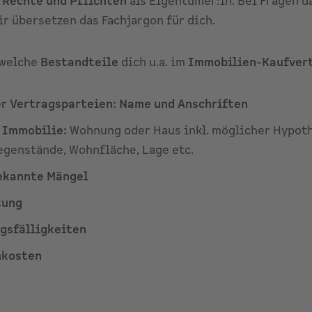
 Rechte und Pflichten
als Eigentümer:in. Bei Fragen d
r übersetzen das Fachjargon für dich.
 welche
Bestandteile
dich u.a. im
Immobilien-Kaufver
r Vertragsparteien: Name und Anschriften
r Immobilie:
Wohnung oder Haus inkl. möglicher Hypot
genstände, Wohnfläche, Lage etc.
ekannte Mängel
tung
gsfälligkeiten
nkosten