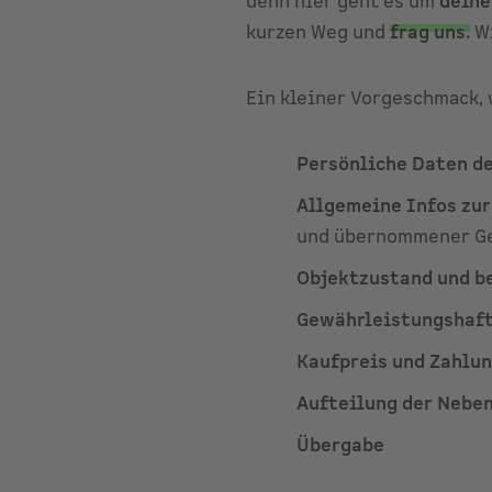
denn hier geht es um
deine
kurzen Weg und
frag uns
.
Wi
Ein kleiner Vorgeschmack,
Persönliche Daten de
Allgemeine Infos zu
und übernommener Ge
Objektzustand und b
Gewährleistungshaf
Kaufpreis und Zahlun
Aufteilung der Nebe
Übergabe